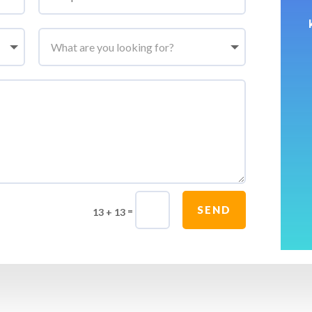
SEND
=
13 + 13