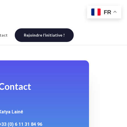
FR
tact
Rejoindre l’initiative !
Contact
Katya Lainé
+33 (0) 6 11 31 84 96